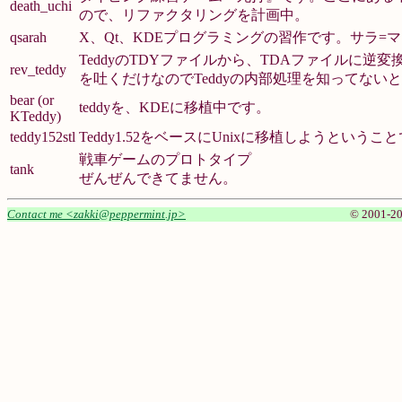
death_uchi
ので、リファクタリングを計画中。
qsarah
X、Qt、KDEプログラミングの習作です。サラ
TeddyのTDYファイルから、TDAファイルに逆
rev_teddy
を吐くだけなのでTeddyの内部処理を知ってな
bear (or
teddyを、KDEに移植中です。
KTeddy)
teddy152stl
Teddy1.52をベースにUnixに移植しようとい
戦車ゲームのプロトタイプ
tank
ぜんぜんできてません。
Contact me <zakki@peppermint.jp>
© 2001-20